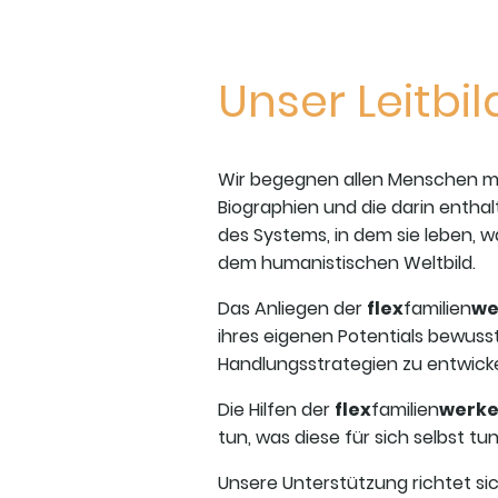
Unser Leitbi
Wir begegnen allen Menschen mi
Biographien und die darin entha
des Systems, in dem sie leben, 
dem humanistischen Weltbild.
Das Anliegen der
flex
familien
we
ihres eigenen Potentials bewusst
Handlungsstrategien zu entwicke
Die Hilfen der
flex
familien
werke
tun, was diese für sich selbst tu
Unsere Unterstützung richtet si