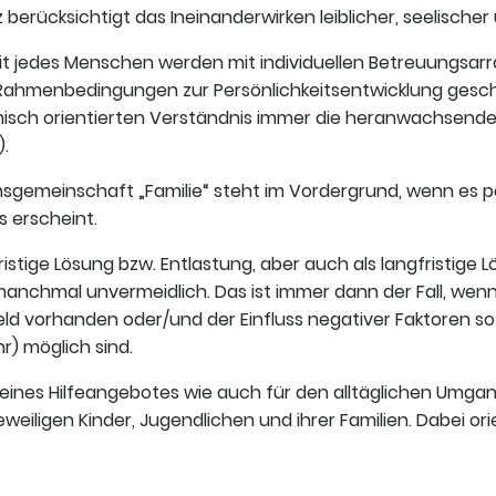
erücksichtigt das Ineinanderwirken leiblicher, seelischer 
it jedes Menschen werden mit individuellen Betreuungsar
Rahmenbedingungen zur Persönlichkeitsentwicklung gesc
misch orientierten Verständnis immer die heranwachsende
).
sgemeinschaft „Familie“ steht im Vordergrund, wenn es pä
s erscheint.
fristige Lösung bzw. Entlastung, aber auch als langfristig
anchmal unvermeidlich. Das ist immer dann der Fall, wen
d vorhanden oder/und der Einfluss negativer Faktoren so 
r) möglich sind.
 eines Hilfeangebotes wie auch für den alltäglichen Umgan
jeweiligen Kinder, Jugendlichen und ihrer Familien. Dabei or